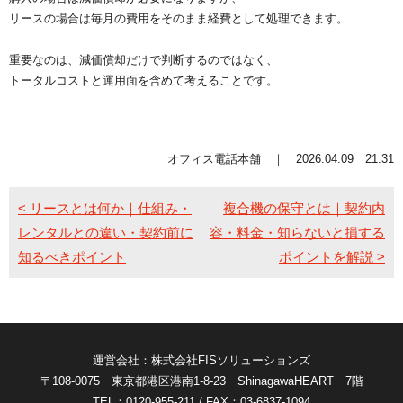
リースの場合は毎月の費用をそのまま経費として処理できます。
重要なのは、減価償却だけで判断するのではなく、
トータルコストと運用面を含めて考えることです。
オフィス電話本舗 ｜ 2026.04.09 21:31
< リースとは何か｜仕組み・
複合機の保守とは｜契約内
レンタルとの違い・契約前に
容・料金・知らないと損する
知るべきポイント
ポイントを解説 >
運営会社：株式会社FISソリューションズ
〒108-0075 東京都港区港南1-8-23 ShinagawaHEART 7階
TEL：0120-955-211
/ FAX：03-6837-1094