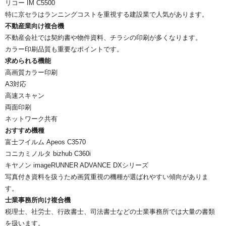
リコー IM C5500
特に京セラはランニングコストを重視する建設業で人気があります。
不動産業向け複合機
不動産会社では契約書や物件資料、チラシの印刷が多くなります。
カラー印刷品質も重要なポイントです。
求められる機能
高画質カラー印刷
A3対応
高速スキャン
両面印刷
ネットワーク共有
おすすめ機種
富士フイルム Apeos C3570
コニカミノルタ bizhub C360i
キヤノン imageRUNNER ADVANCE DXシリーズ
写真付き資料を扱うため画質重視の機種が選ばれやすい傾向がありま
す。
士業事務所向け複合機
税理士、社労士、行政書士、司法書士などの士業事務所では大量の書類
を扱います。