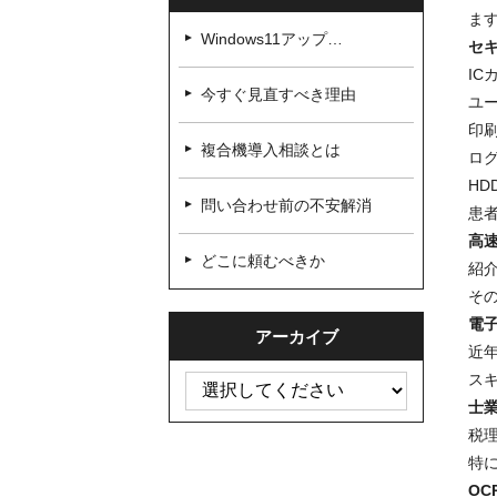
ます。
Windows11アップ…
セ
IC
今すぐ見直すべき理由
ユ
印
複合機導入相談とは
ロ
HD
問い合わせ前の不安解消
患
高
どこに頼むべきか
紹
そ
電
アーカイブ
近
ス
士
税
特
OC