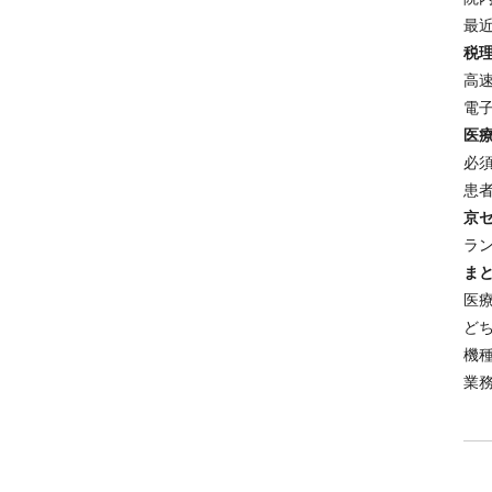
最
税
高
電
医
必
患
京
ラ
ま
医
ど
機
業