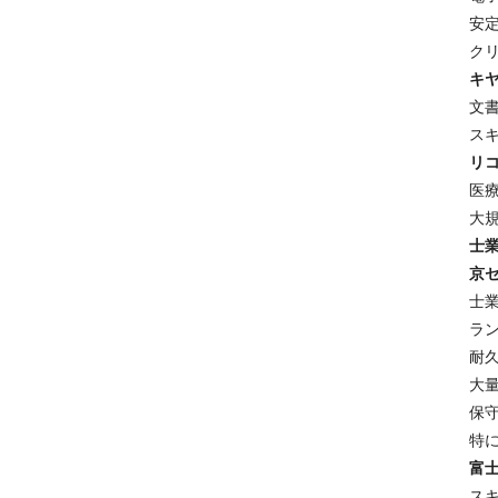
安
ク
キヤ
文
ス
リコ
医
大
士
京セ
士
ラ
耐
大
保
特
富士
ス