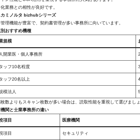
子化業務との相性が良好です。
カミノルタ bizhubシリーズ
書管理機能が豊富で、契約書管理が多い事務所に向いています。
模別おすすめ機種
業規模
人開業医・個人事務所
タッフ10名程度
タッフ20名以上
規模法人
刷枚数よりもスキャン枚数が多い場合は、読取性能を重視して選びまし
療機関と士業事務所の違い
較項目
医療機関
視項目
セキュリティ