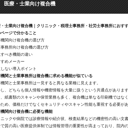
医療・士業向け複合機
療・士業向け複合機｜クリニック・税理士事務所・社労士事務所におす
のページで分かること
療機関向け複合機の選び方
業事務所向け複合機の選び方
視すべき機能の違い
すすめメーカー
敗しない導入ポイント
療機関と士業事務所は複合機に求める機能が似ている
療機関と士業事務所は一見すると異なる業種に見えます。
かし、どちらも個人情報や機密情報を大量に扱うという共通点がありま
た、紙書類のスキャンや保管業務も多く、複合機は単なる印刷機ではな
のため、価格だけでなくセキュリティやスキャン性能も重視する必要が
療機関向け複合機に必要な機能
リニックや病院では診療情報や紹介状、検査結果などの機密性の高い文
全で質の高い医療提供体制では情報管理の重要性が高まっており、院内