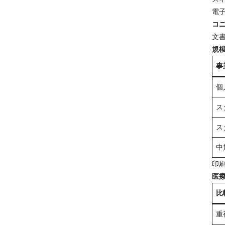
電
コニ
文
規
事
個
ス
ス
中
印
医
比
重