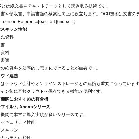
CRとは紙文書をテキストデータとして読み取る技術です。
約書や領収書、申請書類の検索性向上に役立ちます。OCR技術は文書の
:contentReference[oaicite:1]{index=1}
量スキャン性能
問先資料
約書
計資料
請書類
量の紙資料を効率的に電子化できることが重要です。
ラウド連携
年はクラウド会計やオンラインストレージとの連携も重要になっていま
キャン後に直接クラウドへ保存できる機能が便利です。
療機関におすすめの複合機
フイルム Apeosシリーズ
療機関で非常に導入実績が多いシリーズです。
いセキュリティ性能
速スキャン
子カルテとの相性