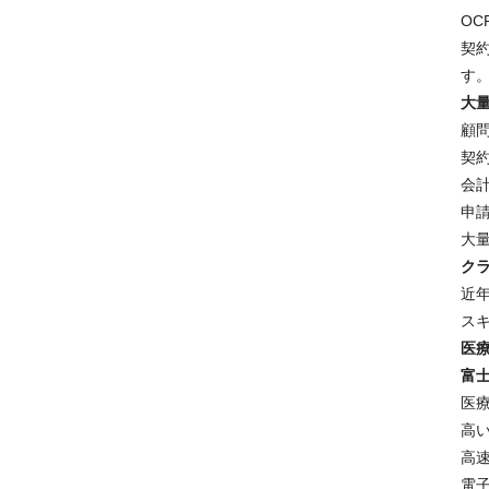
O
契
す。 
大
顧
契
会
申
大
ク
近
ス
医
富士
医
高
高
電