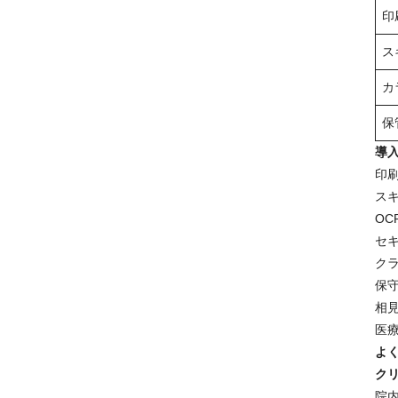
印
ス
カ
保
導
印
ス
OC
セ
ク
保
相
医
よ
ク
院