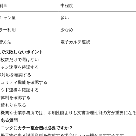
刷量
中程度
キャン量
多い
ラー利用
少なめ
管方法
電子カルテ連携
入で失敗しないポイント
刷枚数だけで選ばない
キャン速度を確認する
R対応を確認する
キュリティ機能を確認する
ラウド連携を確認する
守体制を確認する
見積もりを取る
療機関や士業事務所では、印刷性能よりも文書管理性能の方が重要にな
くある質問
リニックにカラー複合機は必要ですか？
内掲示物や患者説明資料を作成する場合はカラー機がおすすめです。