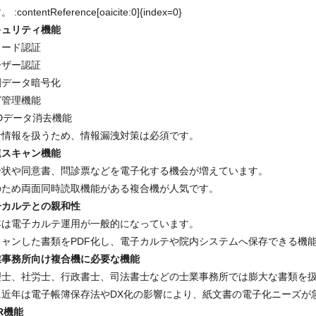
 :contentReference[oaicite:0]{index=0}
キュリティ機能
カード認証
ーザー認証
刷データ暗号化
グ管理機能
Dデータ消去機能
者情報を扱うため、情報漏洩対策は必須です。
速スキャン機能
介状や同意書、問診票などを電子化する機会が増えています。
のため両面同時読取機能がある複合機が人気です。
子カルテとの親和性
年は電子カルテ運用が一般的になっています。
キャンした書類をPDF化し、電子カルテや院内システムへ保存できる機
業事務所向け複合機に必要な機能
理士、社労士、行政書士、司法書士などの士業事務所では膨大な書類を
に近年は電子帳簿保存法やDX化の影響により、紙文書の電子化ニーズが
R機能