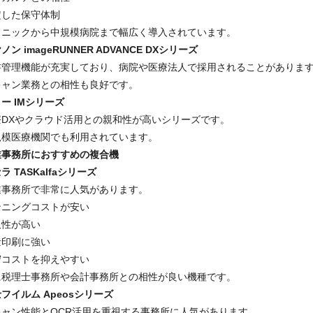
定した保守体制
リニックから中規模病院まで幅広く導入されています。
ノン imageRUNNER ADVANCE DXシリーズ
書管理機能が充実しており、病院や医療法人で採用されることがありま
キャン業務との相性も良好です。
ー IMシリーズ
療DXやクラウド活用との親和性が高いシリーズです。
規模医療機関でも利用されています。
業事務所におすすめの複合機
ラ TASKalfaシリーズ
業事務所で非常に人気があります。
ンニングコストが安い
久性が高い
量印刷に強い
守コストを抑えやすい
に税理士事務所や会計事務所との相性が良い機種です。
フイルム Apeosシリーズ
キャン性能とOCR活用を重視する事務所に人気があります。