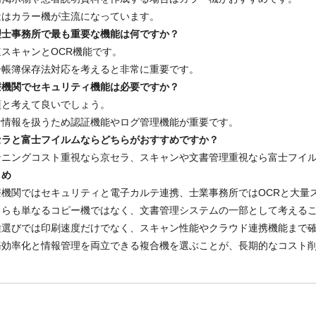
近はカラー機が主流になっています。
理士事務所で最も重要な機能は何ですか？
速スキャンとOCR機能です。
子帳簿保存法対応を考えると非常に重要です。
療機関でセキュリティ機能は必要ですか？
須と考えて良いでしょう。
者情報を扱うため認証機能やログ管理機能が重要です。
セラと富士フイルムならどちらがおすすめですか？
ンニングコスト重視なら京セラ、スキャンや文書管理重視なら富士フイ
とめ
療機関ではセキュリティと電子カルテ連携、士業事務所ではOCRと大量
ちらも単なるコピー機ではなく、文書管理システムの一部として考える
種選びでは印刷速度だけでなく、スキャン性能やクラウド連携機能まで
務効率化と情報管理を両立できる複合機を選ぶことが、長期的なコスト