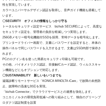
性を実現しています。
カラーユニバーサルデザイン認証を取得し、音声ガイド機能も搭載して
います。
〇SECURITY オフィスの情報をしっかり守る
トータルセキュリティ設定サービス bizhub SECUREによって、高度な
セキュリティ設定を、管理者の負担を軽減しつつ実現します。
256GBメモリー暗号化機能付SSDを採用、常時データを暗号化します。
プリンタードライバー画面で、文書にパスワードを設定すると、本体の
操作パネルで同じパスワードを入力するまで、文書はSSD内部で保存さ
れます。
PCのログイン名を使った簡易セキュリティ印刷も可能です。
その他、バイオメトリクス認証、非接触ICカード認証、ウィルススキャ
ン機能などにもオプションで対応します。
〇SUSTAINABILITY 新しいをいつまでも
遠隔診断リモートサービス「KONICA MINOLTA iCare」で故障の未然防
止、故障時の迅速な対応を実現。
「bizhub Connector」でクラウドサービスとの連携を強化します。
コニカミノルタの環境負荷低減への取り組みとして、独自のグリーンプ
ロダクツ認証制度を設置