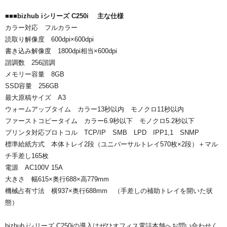
■■■bizhub iシリーズ C250i 主な仕様
カラー対応 フルカラー
読取り解像度 600dpi×600dpi
書き込み解像度 1800dpi相当×600dpi
諧調数 256諧調
メモリー容量 8GB
SSD容量 256GB
最大原稿サイズ A3
ウォームアップタイム カラー13秒以内 モノクロ11秒以内
ファーストコピータイム カラー6.9秒以下 モノクロ5.2秒以下
プリンタ対応プロトコル TCP/IP SMB LPD IPP1,1 SNMP
標準給紙方式 本体トレイ2段（ユニバーサルトレイ570枚×2段）＋マル
チ手差し165枚
電源 AC100V 15A
大きさ 幅615×奥行688×高779mm
機械占有寸法 横937×奥行688mm （手差しの補助トレイを開いた状
態）
bizhub iシリーズ C250iの導入はぜひオフィス電話本舗へお問い合わせく