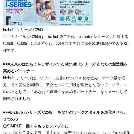
bizhub iシリーズ C250i
コニカミノルタC250iは、bizhub第二世代「bizhub i シリーズ」に属する
C360I。C300i、C250iのうち、A4ヨコ出力時に毎分25枚印刷ができる機
種です。
■■■未来のはたらくをデザインするbizhub iシリーズ あなたの創造性を
高めるパートナー
bizhub iシリーズは、オフィス文書のデジタル化が進み、データ量が増
え、その管理と同時に、アクセスの可用性が重要となる中で、オフィス
のハブとして、「あなたの創造性を高めるパートナー」をイメージして
開発されました。
■■■bizhub iシリーズ C250i あなたのワークスタイルを進化させる、
３つのＳ
〇SIMPLE 働くをもっとシンプルに
シンプルなGUIを採用、10,1インチ大型タッチパネルで、シンプルな操作