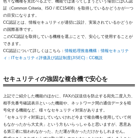
色々な機種を見比べる上で、機能では迷ってしまうという場合にはCC認
証（Common Criteria、ISO / IEC15408）を取得しているかどうかが一つ
の目安になります。
CC認証とは、情報セキュリティが適切に設計、実装されているかどうか
の国際基準です。
このCC認証を取得している機種を選ぶことで、安心して使用することが
できます。
CC認証について詳しくはこちら：
情報処理推進機構：情報セキュリテ
ィ：ITセキュリティ評価及び認証制度(JISEC)：CC概説
セキュリティの強固な複合機で安心を
上記でご紹介した機能のほかに、FAXの誤送信を防止する宛先二度入力、
相手先番号確認表示といった機能や、ネットワーク間の通信データを暗
号化する機能など、様々なセキュリティ対策があります。
「セキュリティ対策はしていないけれど今まで複合機を使用していて何
もなかったから大丈夫」という方もいらっしゃると思いますが、悪意あ
る第三者に狙われなかった、ただ運が良かっただけかもしれません。