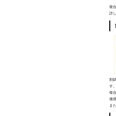
複
詳
割
す
複
価
ま