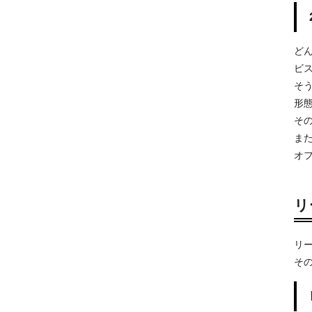
ど
ビ
そ
形
そ
ま
オ
リ
リ
そ