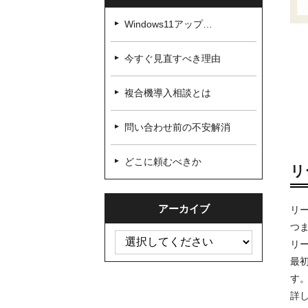
Windows11アップ…
今すぐ見直すべき理由
複合機導入相談とは
問い合わせ前の不安解消
どこに頼むべきか
リ
アーカイブ
リ
つ
リ
最
す
詳