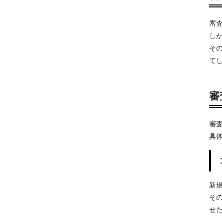
審
し
そ
て
審
審
具
新
そ
せ