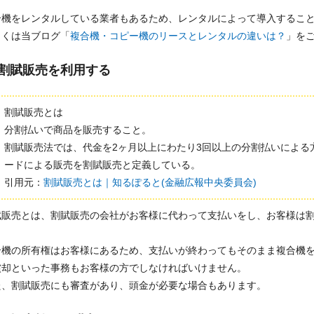
合機をレンタルしている業者もあるため、レンタルによって導入するこ
しくは当ブログ「
複合機・コピー機のリースとレンタルの違いは？
」を
割賦販売を利用する
割賦販売とは
分割払いで商品を販売すること。
割賦販売法では、代金を2ヶ月以上にわたり3回以上の分割払いによる
ードによる販売を割賦販売と定義している。
引用元：
割賦販売とは｜知るぽると(金融広報中央委員会)
賦販売とは、割賦販売の会社がお客様に代わって支払いをし、お客様は
。
合機の所有権はお客様にあるため、支払いが終わってもそのまま複合機
償却といった事務もお客様の方でしなければいけません。
た、割賦販売にも審査があり、頭金が必要な場合もあります。